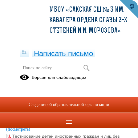
МБОУ «САКСКАЯ СШ № 3 ИМ.
КАВАЛЕРА ОРДЕНА СЛАВЫ 3-Х
СТЕПЕНЕЙ И.И. МОРОЗОВА»
Написать письмо
Памятки по приему в школу
Версия для слабовидящих
иностранных граждан и лиц без
гражданства
03.02.2026
Сведения об образовательной организации
С 1 апреля 2025 года для иностранных граждан и лиц без
гражданства изменятся правила приема в школы.pdf
(скачать)
(посмотреть)
Тестирование детей иностранных граждан и лиц без