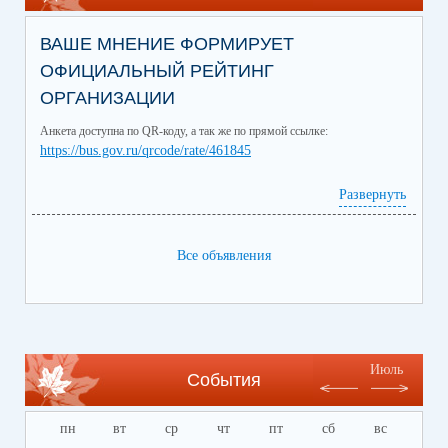
ВАШЕ МНЕНИЕ ФОРМИРУЕТ
ОФИЦИАЛЬНЫЙ РЕЙТИНГ
ОРГАНИЗАЦИИ
Анкета доступна по QR-коду, а так же по прямой ссылке:
https://bus.gov.ru/qrcode/rate/461845
Развернуть
Все объявления
Июль
События
пн
вт
ср
чт
пт
сб
вс