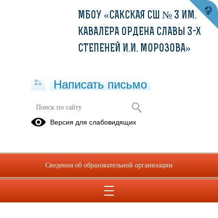
МБОУ «САКСКАЯ СШ № 3 ИМ.
КАВАЛЕРА ОРДЕНА СЛАВЫ 3-Х
СТЕПЕНЕЙ И.И. МОРОЗОВА»
Написать письмо
Школьная управленческая команда
Версия для слабовидящих
Приказ об утверждении состава школьной управленческой
команды и положения о ШУК.pdf
(скачать)
(посмотреть)
Модель_управленческой_команды.pdf
(скачать)
Сведения об образовательной организации
(посмотреть)