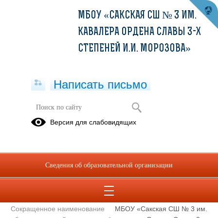
МБОУ «САКСКАЯ СШ № 3 ИМ.
КАВАЛЕРА ОРДЕНА СЛАВЫ 3-Х
СТЕПЕНЕЙ И.И. МОРОЗОВА»
Написать письмо
Полное наименование
Муниципальное бюджетное
Версия для слабовидящих
образовательной организации*
общеобразовательное
учреждение «Сакская
средняя школа № 3 имени
кавалера Ордена Славы 3-х
Сведения об образовательной организации
степеней Ивана Ивановича
Морозова» города Саки
Республики Крым
Сокращенное наименование
МБОУ «Сакская СШ № 3 им.