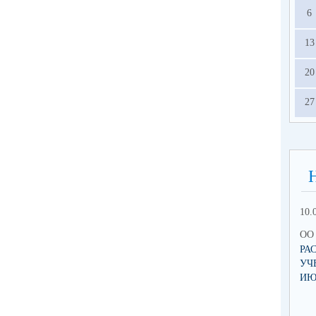
6
13
20
27
10.
ОО 
РА
УЧ
ИЮ