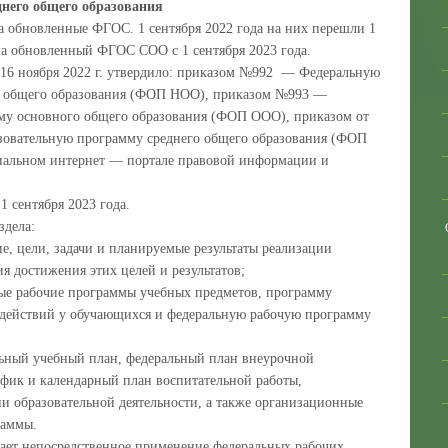
днего общего образования
а обновленные ФГОС. 1 сентября 2022 года на них перешли 1
 на обновленный ФГОС СОО с 1 сентября 2023 года.
16 ноября 2022 г. утвердило: приказом №992 — Федеральную
о общего образования (ФОП НОО), приказом №993 —
му основного общего образования (ФОП ООО), приказом от
зовательную программу среднего общего образования (ФОП
альном интернет — портале правовой информации и
 сентября 2023 года.
здела:
е, цели, задачи и планируемые результаты реализации
я достижения этих целей и результатов;
ые рабочие программы учебных предметов, программу
действий у обучающихся и федеральную рабочую программу
ный учебный план, федеральный план внеурочной
афик и календарный план воспитательной работы,
 образовательной деятельности, а также организационные
раммы.
ет непосредственное применение федеральных рабочих