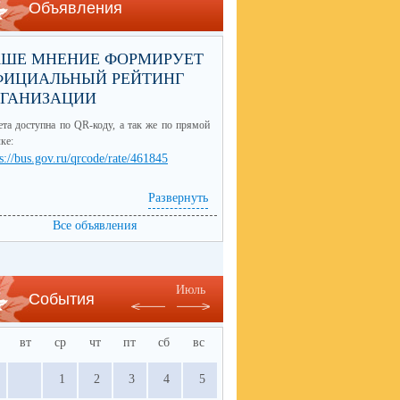
Объявления
АШЕ МНЕНИЕ ФОРМИРУЕТ
ФИЦИАЛЬНЫЙ РЕЙТИНГ
РГАНИЗАЦИИ
та доступна по QR-коду, а так же по прямой
ке:
s://bus.gov.ru/qrcode/rate/461845
Развернуть
Все объявления
Июль
События
вт
ср
чт
пт
сб
вс
1
2
3
4
5