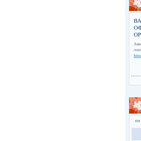
В
О
О
Анке
ссыл
http
пн