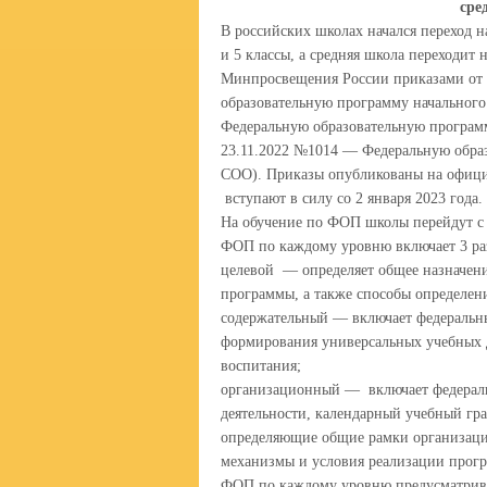
сре
В российских школах начался переход н
и 5 классы, а средняя школа переходит
Минпросвещения России приказами от 
образовательную программу начальног
Федеральную образовательную програм
23.11.2022 №1014 — Федеральную обра
СОО). Приказы опубликованы на офици
вступают в силу со 2 января 2023 года.
На обучение по ФОП школы перейдут с 1
ФОП по каждому уровню включает 3 ра
целевой — определяет общее назначени
программы, а также способы определени
содержательный — включает федеральн
формирования универсальных учебных 
воспитания;
организационный — включает федераль
деятельности, календарный учебный гр
определяющие общие рамки организации
механизмы и условия реализации прог
ФОП по каждому уровню предусматрива