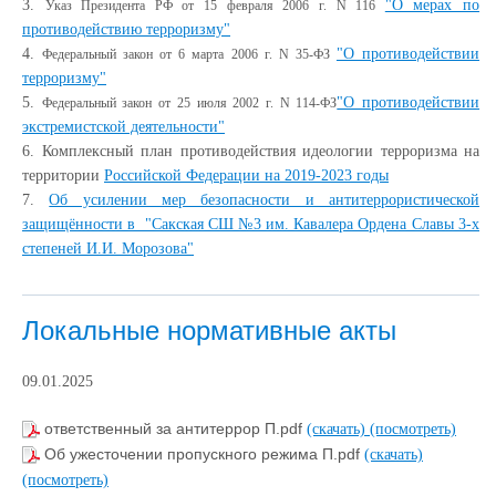
3.
"О мерах по
Указ Президента РФ от 15 февраля 2006 г. N 116
противодействию терроризму"
4.
"О противодействии
Федеральный закон от 6 марта 2006 г. N 35-ФЗ
терроризму"
5.
"О противодействии
Федеральный закон от 25 июля 2002 г. N 114-ФЗ
экстремистской деятельности"
6. Комплексный план противодействия идеологии терроризма на
территории
Российской Федерации на 2019-2023 годы
7.
Об усилении мер безопасности и антитеррористической
защищённости в "Сакская СШ №3 им. Кавалера Ордена Славы 3-х
степеней И.И. Морозова"
Локальные нормативные акты
09.01.2025
ответственный за антитеррор П.pdf
(скачать)
(посмотреть)
Об ужесточении пропускного режима П.pdf
(скачать)
(посмотреть)