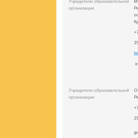
Учредители образовательной
М
организации
Р
о
К
+
2
ht
​ 
Учредители образовательной
О
организации
Р
+
2
g