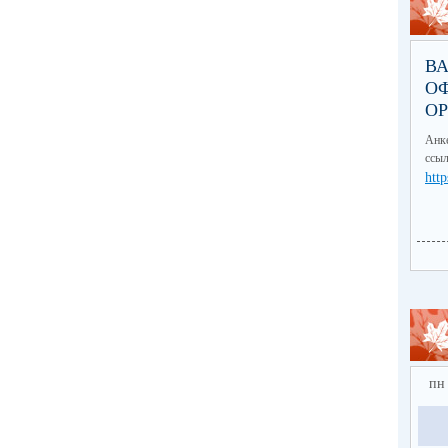
В
О
О
Анке
ссыл
http
пн