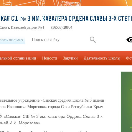
КАЯ СШ № 3 ИМ. КАВАЛЕРА ОРДЕНА СЛАВЫ 3-Х СТЕП
Саки г, Ивановой ул, дом № 1
(36563) 28804
сать письмо
тельной организации
Новости
Закупки
Деятельность школы
Фо
ательное учреждение «Сакская средняя школа № 3 имени
Ивана Ивановича Морозова» города Саки Республики Крым
 «Сакская СШ № 3 им. кавалера Ордена Славы 3-х
еней И.И. Морозова»