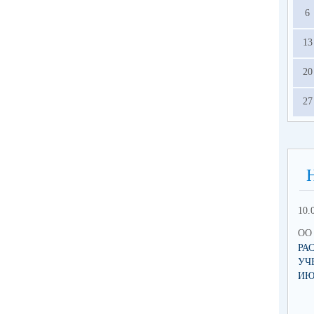
6
13
20
27
10.
ОО 
РА
УЧ
ИЮ