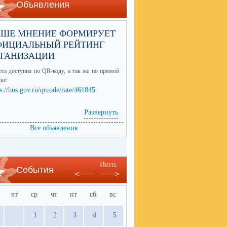
Объявления
АШЕ МНЕНИЕ ФОРМИРУЕТ
ФИЦИАЛЬНЫЙ РЕЙТИНГ
РГАНИЗАЦИИ
та доступна по QR-коду, а так же по прямой
ке:
s://bus.gov.ru/qrcode/rate/461845
Развернуть
Все объявления
Июль
События
вт
ср
чт
пт
сб
вс
1
2
3
4
5