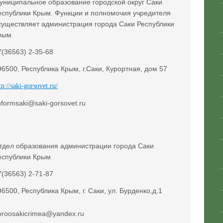
униципальное образование городской округ Саки
еспублики Крым. Функции и полномочия учредителя
существляет администрация города Саки Республики
рым
7(36563) 2-35-68
96500, Республика Крым, г.Саки, Курортная, дом 57
tp://saki-gorsovet.ru/
informsaki@saki-gorsovet.ru​
тдел образования администрации города Саки
еспублики Крым ​
7(36563) 2-71-87
96500, Республика Крым, г. Саки, ул. Бурденко,д.1
oroosakicrimea@yandex.ru