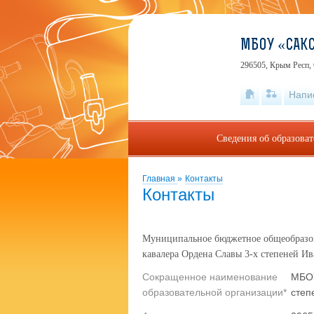
МБОУ «САКС
296505, Крым Респ, 
Напи
Сведения об образова
Главная
»
Контакты
Контакты
Муниципальное бюджетное общеобразов
кавалера Ордена Славы 3-х степеней 
Сокращенное наименование
МБОУ
образовательной организации*
степ