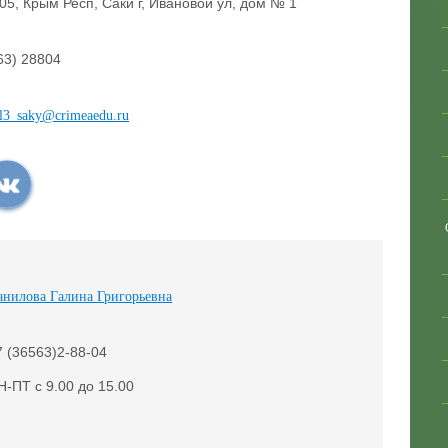
05, Крым Респ, Саки г, Ивановой ул, дом № 1
63) 28804
l3_saky@crimeaedu.ru
анилова Галина Григорьевна
7 (36563)2-88-04
Н-ПТ с 9.00 до 15.00