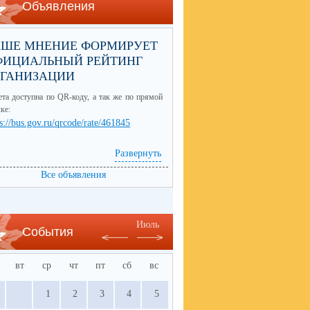
Объявления
АШЕ МНЕНИЕ ФОРМИРУЕТ
ФИЦИАЛЬНЫЙ РЕЙТИНГ
РГАНИЗАЦИИ
та доступна по QR-коду, а так же по прямой
ке:
s://bus.gov.ru/qrcode/rate/461845
Развернуть
Все объявления
Июль
События
вт
ср
чт
пт
сб
вс
1
2
3
4
5