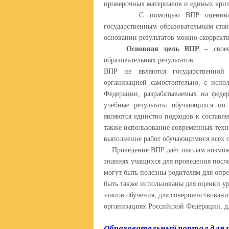
проверочных материалов и единых кри
С помощью ВПР оценивается со
государственным образовательным ста
основании результатов можно скоррект
Основная цель ВПР
– своев
образовательных результатов.
ВПР не являются государственной 
организацией самостоятельно, с испо
Федерации, разрабатываемых на феде
учебные результаты обучающихся п
являются единство подходов к составл
также использование современных тех
выполнение работ обучающимися всех 
Проведение ВПР даёт школам возможно
знаниях учащихся для проведения посл
могут быть полезны родителям для опре
быть также использованы для оценки у
этапов обучения, для совершенствован
организациях Российской Федерации, д
Образовательный портал для п