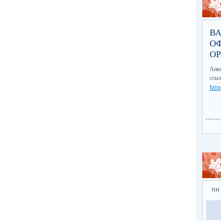
В
О
О
Анке
ссыл
http
пн