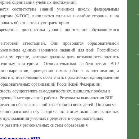
териев оценивания учебных достижений.
ответствие знаний учеников школы федеральным
ндартам (ФГОС), выявляются сильные и слабые стороны, и на
ировать образовательную траекторию.
ременная диагностика уровня достижения обучающимися
итоговой аттестацией. Они проводятся образовательной
льзованием единых вариантов заданий для всей Российской
ральном уровне, которые должны дать возможность оценить
о единым критериям. Отличительными особенностями ВПР
ению вариантов, проведению самих работ и их оцениванию, а
нологий, позволяющих обеспечить практически одновременное
образовательных организаций Российской Федерации.
сть осуществлять самодиагностику, выявлять пробелы в
едующей методической работы. Результаты выполнения ВПР
деления образовательной траектории своих детей. Они могут
ровня подготовки обучающихся по итогам окончания основных
ия преподавания учебных предметов в образовательных
ля развития региональных систем образования.
одготовки к ВПР