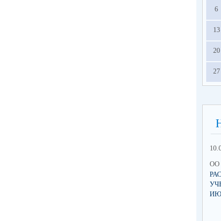
6
13
20
27
10.
ОО 
РА
УЧ
ИЮ