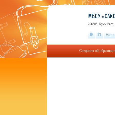
МБОУ «САКС
296505, Крым Респ, 
Напи
Сведения об образова