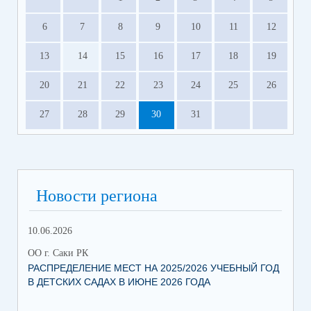
6
7
8
9
10
11
12
13
14
15
16
17
18
19
20
21
22
23
24
25
26
27
28
29
30
31
Новости региона
10.06.2026
13.
ОО г. Саки РК
ОО 
РАСПРЕДЕЛЕНИЕ МЕСТ НА 2025/2026 УЧЕБНЫЙ ГОД
МН
В ДЕТСКИХ САДАХ В ИЮНЕ 2026 ГОДА
ЛЬ