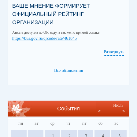
ВАШЕ МНЕНИЕ ФОРМИРУЕТ
ОФИЦИАЛЬНЫЙ РЕЙТИНГ
ОРГАНИЗАЦИИ
Анкета доступна по QR-коду, а так же по прямой ссылке:
https://bus.gov.ru/qrcode/rate/461845
Развернуть
Все объявления
Июль
События
пн
вт
ср
чт
пт
сб
вс
1
2
3
4
5