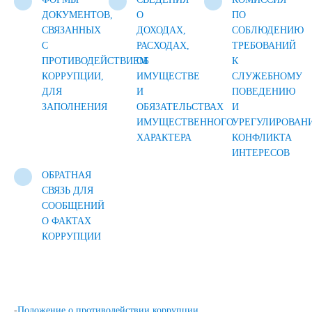
ДОКУМЕНТОВ,
О
ПО
СВЯЗАННЫХ
ДОХОДАХ,
СОБЛЮДЕНИЮ
С
РАСХОДАХ,
ТРЕБОВАНИЙ
ПРОТИВОДЕЙСТВИЕМ
ОБ
К
КОРРУПЦИИ,
ИМУЩЕСТВЕ
СЛУЖЕБНОМУ
ДЛЯ
И
ПОВЕДЕНИЮ
ЗАПОЛНЕНИЯ
ОБЯЗАТЕЛЬСТВАХ
И
ИМУЩЕСТВЕННОГО
УРЕГУЛИРОВАН
ХАРАКТЕРА
КОНФЛИКТА
ИНТЕРЕСОВ
ОБРАТНАЯ
СВЯЗЬ ДЛЯ
СООБЩЕНИЙ
О ФАКТАХ
КОРРУПЦИИ
-
Положение о противодействии коррупции