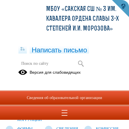
МБОУ «САКСКАЯ СШ № 3 ИМ.
КАВАЛЕРА ОРДЕНА СЛАВЫ 3-Х
СТЕПЕНЕЙ И.И. МОРОЗОВА»
Написать письмо
Противодействие коррупции
Версия для слабовидящих
НОРМАТИВНЫЕ
АНТИКОРРУПЦИОННАЯ
МЕТОДИЧЕСКИЕ
ПРАВОВЫЕ
ЭКСПЕРТИЗА
МАТЕРИАЛЫ
И ИНЫЕ
Сведения об образовательной организации
АКТЫ В
СФЕРЕ
ПРОТИВОДЕЙСТВИЯ
КОРРУПЦИИ
ФОРМЫ
СВЕДЕНИЯ
КОМИССИЯ