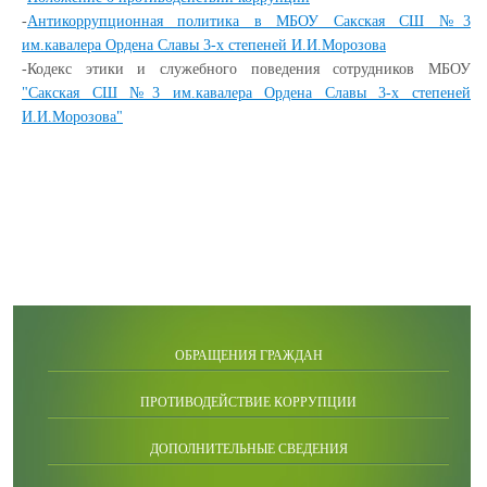
-
Антикоррупционная политика в МБОУ Сакская СШ №3
им.кавалера Ордена Славы 3-х степеней И.И.Морозова
-
Кодекс этики и служебного поведения сотрудников МБОУ
"Сакская СШ №3 им.кавалера Ордена Славы 3-х степеней
И.И.Морозова"
ОБРАЩЕНИЯ ГРАЖДАН
ПРОТИВОДЕЙСТВИЕ КОРРУПЦИИ
ДОПОЛНИТЕЛЬНЫЕ СВЕДЕНИЯ