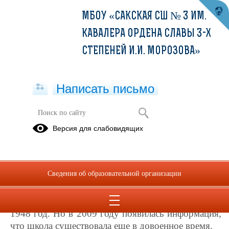
МБОУ «САКСКАЯ СШ № 3 ИМ.
КАВАЛЕРА ОРДЕНА СЛАВЫ 3-Х
СТЕПЕНЕЙ И.И. МОРОЗОВА»
Написать письмо
История школы
Версия для слабовидящих
Старые фото
Сведения об образовательной организации
Долго считалось, что наша школа была
построена в конце сороковых годов прошлого
столетия, потому что на фасаде школы стоит дата
1948 год. Но в 2009 году появилась информация,
что школа существовала еще в довоенное время.