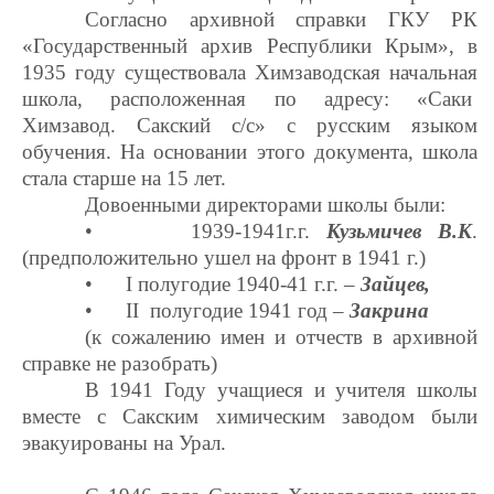
Согласно архивной справки ГКУ РК
«Государственный архив Республики Крым», в
1935 году существовала Химзаводская начальная
школа, расположенная по адресу: «Саки
Химзавод. Сакский с/с» с русским языком
обучения. На основании этого документа, школа
стала старше на 15 лет.
Довоенными директорами школы были:
• 1939-1941г.г.
Кузьмичев В.К
.
(предположительно ушел на фронт в 1941 г.)
• I полугодие 1940-41 г.г. –
Зайцев,
• II полугодие 1941 год –
Закрина
(к сожалению имен и отчеств в архивной
справке не разобрать)
В 1941 Году учащиеся и учителя школы
вместе с Сакским химическим заводом были
эвакуированы на Урал.