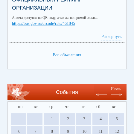
ОРГАНИЗАЦИИ
Анкета доступна по QR-коду, а так же по прямой ссылке:
https://bus.gov.ru/qrcode/rate/461845
Развернуть
Все объявления
Июль
События
пн
вт
ср
чт
пт
сб
вс
1
2
3
4
5
6
7
8
9
10
11
12