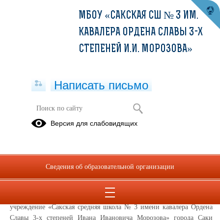
МБОУ «САКСКАЯ СШ № 3 ИМ.
КАВАЛЕРА ОРДЕНА СЛАВЫ 3-Х
СТЕПЕНЕЙ И.И. МОРОЗОВА»
Написать письмо
Информированное согласие
Версия для слабовидящих
посетителя сайта на обработку
персональных данных (далее –
Согласие)
Сведения об образовательной организации
Во исполнение требований статьи 6 и статьи 9 Федерального
закона от 27.07.2006 № 152-ФЗ «О персональных данных» даю своё
согласие Муниципальное бюджетное общеобразовательное
учреждение «Сакская средняя школа № 3 имени кавалера Ордена
Славы 3-х степеней Ивана Ивановича Морозова» города Саки