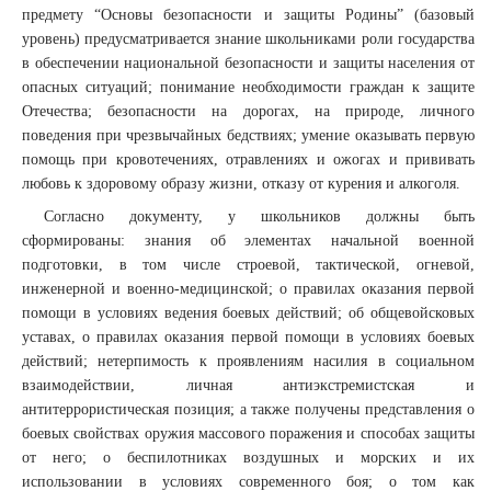
предмету “Основы безопасности и защиты Родины” (базовый
уровень) предусматривается знание школьниками роли государства
в обеспечении национальной безопасности и защиты населения от
опасных ситуаций; понимание необходимости граждан к защите
Отечества; безопасности на дорогах, на природе, личного
поведения при чрезвычайных бедствиях; умение оказывать первую
помощь при кровотечениях, отравлениях и ожогах и прививать
любовь к здоровому образу жизни, отказу от курения и алкоголя.
Согласно документу, у школьников должны быть
сформированы: знания об элементах начальной военной
подготовки, в том числе строевой, тактической, огневой,
инженерной и военно-медицинской; о правилах оказания первой
помощи в условиях ведения боевых действий; об общевойсковых
уставах, о правилах оказания первой помощи в условиях боевых
действий; нетерпимость к проявлениям насилия в социальном
взаимодействии, личная антиэкстремистская и
антитеррористическая позиция; а также получены представления о
боевых свойствах оружия массового поражения и способах защиты
от него; о беспилотниках воздушных и морских и их
использовании в условиях современного боя; о том как