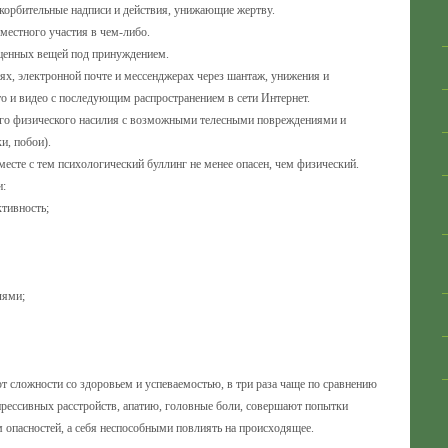
корбительные надписи и действия, унижающие жертву.
вместного участия в чем-либо.
, ценных вещей под принуждением.
ях, электронной почте и мессенджерах через шантаж, унижения и
о и видео с последующим распространением в сети Интернет.
ого физического насилия с возможными телесными повреждениями и
и, побои).
месте с тем психологический буллинг не менее опасен, чем физический.
и:
ктивность;
лями;
т сложности со здоровьем и успеваемостью, в три раза чаще по сравнению
рессивных расстройств, апатию, головные боли, совершают попытки
 опасностей, а себя неспособными повлиять на происходящее.