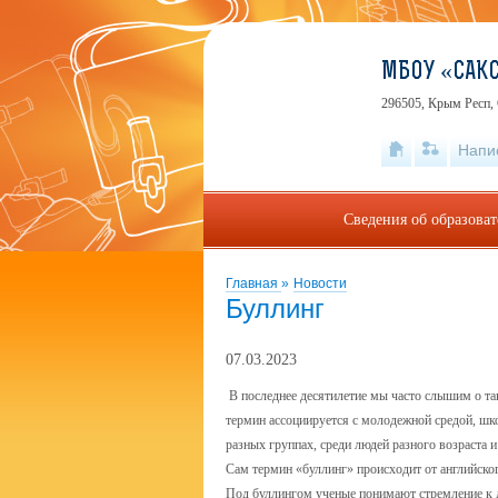
МБОУ «САКС
296505, Крым Респ, 
Напи
Сведения об образова
Главная
»
Новости
Буллинг
07.03.2023
В последнее десятилетие мы часто слышим о та
термин ассоциируется с молодежной средой, ш
разных группах, среди людей разного возраста и
Сам термин «буллинг» происходит от английского
Под буллингом ученые понимают стремление к 