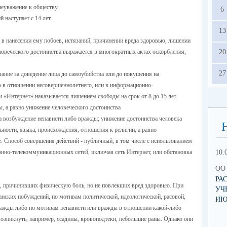
неуважение к обществу.
6
 наступает с 14 лет.
13
в нанесении ему побоев, истязаний, причинении вреда здоровью, лишении
еловеческого достоинства выражается в многократных актах оскорбления,
20
27
ание за доведение лица до самоубийства или до покушения на
но в отношении несовершеннолетнего, или в информационно-
и «Интернет» наказывается лишением свободы на срок от 8 до 15 лет.
, а равно унижение человеческого достоинства
а возбуждение ненависти либо вражды; унижение достоинства человека
льности, языка, происхождения, отношения к религии, а равно
. Способ совершения действий - публичный, в том числе с использованием
нно-телекоммуникационных сетей, включая сеть Интернет, или обстановка
10.
ОО 
РА
, причинивших физическую боль, но не повлекших вред здоровью. При
УЧ
анских побуждений, по мотивам политической, идеологической, расовой,
ИЮ
ражды либо по мотивам ненависти или вражды в отношении какой-либо
возникнуть, например, ссадины, кровоподтеки, небольшие раны. Однако они