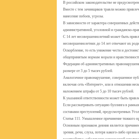
В российском законодательстве не предусмотрен
Вместе с тем зачинщиков травли можно привлечь
нанесение побоев, угрозы.
В зависимости от характера совершенных дейст
административной, уголовной и гражданско-пра
С 14 лет несовершеннолетний может быть привле
несовершеннолетних до 14 лет отвечают их роди
Оскорбление, то есть унижение чести и достоин
общепринятым нормам морали и нравственности ф
Федерации об административных правонарушени
размере от 3 до 5 тысяч рублей.
Аналогичное правонарушение, совершенное пуб
включая сеть «Интернет», или в отношении неск
наложением штрафа от 5 до 10 тысяч рублей.
К указанной ответственности может быть привле
Если рассматривать ситуацию буллинга в рамка
составами преступлений, предусмотренных Уго
Статья 111. Умышленное причинение тяжкого в
Основным признаком деяния является причинени
зрения, речи, слуха, потеря какого-либо органа