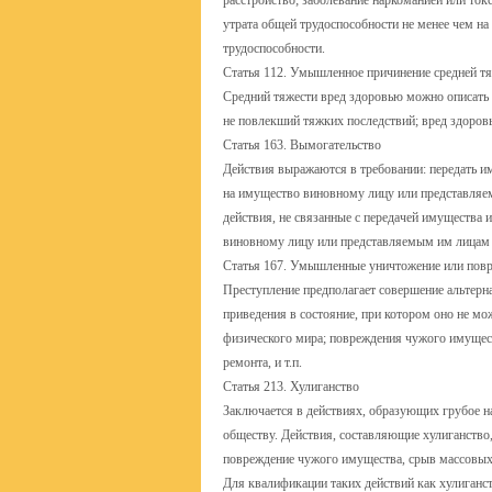
расстройство; заболевание наркоманией или ток
утрата общей трудоспособности не менее чем на
трудоспособности.
Статья 112. Умышленное причинение средней т
Средний тяжести вред здоровью можно описать
не повлекший тяжких последствий; вред здоровь
Статья 163. Вымогательство
Действия выражаются в требовании: передать и
на имущество виновному лицу или представляем
действия, не связанные с передачей имущества 
виновному лицу или представляемым им лицам (
Статья 167. Умышленные уничтожение или пов
Преступление предполагает совершение альтерн
приведения в состояние, при котором оно не мо
физического мира; повреждения чужого имущест
ремонта, и т.п.
Статья 213. Хулиганство
Заключается в действиях, образующих грубое 
обществу. Действия, составляющие хулиганство
повреждение чужого имущества, срыв массовых 
Для квалификации таких действий как хулиганс