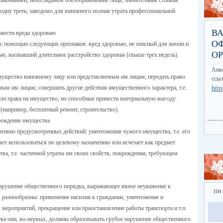
сикоманией, неизгладимое обезображивание лица; значительная стойкая
 одну треть; заведомо для виновного полная утрата профессиональной
В
яжести вреда здоровью
О
 с помощью следующих признаков: вред здоровью, не опасный для жизни и
О
ю, вызвавший длительное расстройство здоровья (свыше трех недель).
Анке
мущество виновному лицу или представляемым им лицам; передать право
ссыл
ым им лицам; совершить другие действия имущественного характера, т.е.
http
или права на имущество, но способные принести материальную выгоду
например, бесплатный ремонт, строительство).
реждение имущества
ативно предусмотренных действий: уничтожения чужого имущества, т.е. его
жет использоваться по целевому назначению или исчезает как предмет
ва, т.е. частичной утраты им своих свойств, повреждении, требующем
нарушение общественного порядка, выражающее явное неуважение к
пн
, разнообразны: применение насилия к гражданам, уничтожение и
мероприятий, прекращение или приостановление работы транспорта и т.п.
тва они, во-первых, должны образовывать грубое нарушение общественного