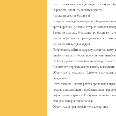
Все эти признаки не всегда свидетельствуют о 
на ребенка, проявить должную заботу.
Что делать жертве буллинга?
В первую очередь поговорить с обидчиками и в
противоречиях, решение которые поможет прекр
Важно не молчать. Молчание при буллинге – эт
следует обратиться к преподавателям, школьному
или сообщить в отдел кадров.
Попробовать найти поддержку среди тех, кому д
такой ситуации. В России представлены антиб
Unilever в рамках кампании #неткибербуллингу з
Специалисты проекта всегда готовы выслушать, 
Обратиться к психологу. Психолог выслушает,
поведения.
Вести дневник. Записи фактов проявления агре
помочь в дальнейшем при обращении в правоох
Зафиксировать травмы. В случаях, если жертва 
официальной фиксации побоев.
Обратиться в правоохранительные органы.