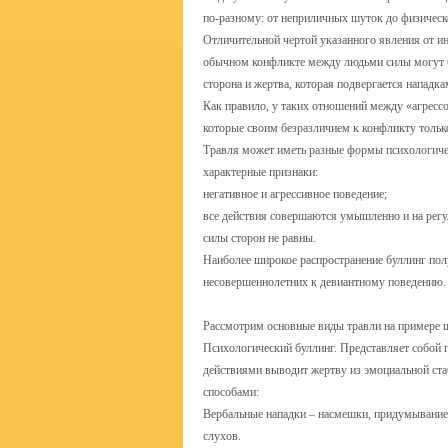
по-разному: от неприличных шуток до физическ
Отличительной чертой указанного явления от ин
обычном конфликте между людьми силы могут быт
сторона и жертва, которая подвергается нападк
Как правило, у таких отношений между «агресс
которые своим безразличием к конфликту тольк
Травля может иметь разные формы психологичес
характерные признаки:
негативное и агрессивное поведение;
все действия совершаются умышленно и на регу
силы сторон не равны.
Наиболее широкое распространение буллинг пол
несовершеннолетних к девиантному поведению.
Рассмотрим основные виды травли на примере ш
Психологический буллинг. Представляет собой 
действиями выводит жертву из эмоциальной ста
способами:
Вербальные нападки – насмешки, придумывание 
слухов.