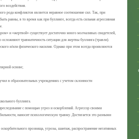
ого воздействия.
ого рода конфликтов является неравное соотношение сил. Так, при
ь равны, в то время как при буллинге, всегда есть сильная агрессивная
ам.
ором» и «жертвой» существует достаточно много молчаливых свидетелей,
о осложняют травматичность ситуации для жертвы буллинга (травли).
кого и/или физического насилия. Однако при этом всегда проявляются
лярной основе;
учил в образовательных учреждениях с учетом склонности
кольного буллинга.
преследование с помощью угроз и оскорблений. Агрессор своими
бильности, наносит психологическую травму. Достигается это разными
оскорбительного прозвища, угрозы, шантаж, распространение негативных