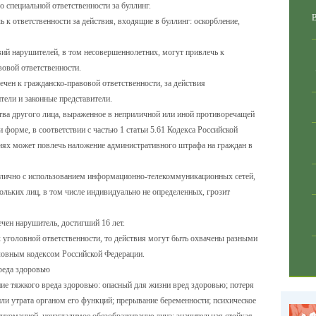
о специальной ответственности за буллинг.
 к ответственности за действия, входящие в буллинг: оскорбление,
вий нарушителей, в том несовершеннолетних, могут привлечь к
вовой ответственности.
чен к гражданско-правовой ответственности, за действия
тели и законные представители.
ства другого лица, выраженное в неприличной или иной противоречащей
орме, в соответствии с частью 1 статьи 5.61 Кодекса Российской
ях может повлечь наложение административного штрафа на граждан в
лично с использованием информационно-телекоммуникационных сетей,
ольких лиц, в том числе индивидуально не определенных, грозит
чен нарушитель, достигший 16 лет.
х уголовной ответственности, то действия могут быть охвачены разными
ловным кодексом Российской Федерации.
реда здоровью
е тяжкого вреда здоровью: опасный для жизни вред здоровью; потеря
 или утрата органом его функций; прерывание беременности; психическое