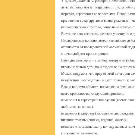
У преследователей (агрессоров) отмечается гот
легко испытывают фрустрацию, с трудом соблюд
жертвам, агрессивны со взрослыми. Основными 
причинения вреда другим и вознаграждение – ма
психологическое (престиж, социальный статус, 
В отношениях «агрессор-жертва» участвуют и др
Последователи подключаются к активным действ
отличаются от последователей молчаливой подде
молча одобряет происходящее.
Еще одна категория – зрители, которые не выби
играть не только дети, но и взрослые, на глаза
Можно подумать, что вред от этой категории с
бездействия наблюдателей может привести к са
Важно вовремя обратить внимание на признаки 
всего проявляются следующие признаки:
изменения в характере и поведении (частое плох
любимым занятиям);
изменения в здоровье (нарушение сна, заикание,
внешние травмы (синяки, ссадины, ожоги);
нежелание посещать школу по надуманным прич
снижение успеваемости;