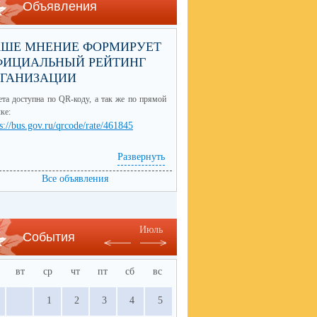
Объявления
АШЕ МНЕНИЕ ФОРМИРУЕТ
ФИЦИАЛЬНЫЙ РЕЙТИНГ
РГАНИЗАЦИИ
та доступна по QR-коду, а так же по прямой
ке:
s://bus.gov.ru/qrcode/rate/461845
Развернуть
Все объявления
Июль
События
вт
ср
чт
пт
сб
вс
1
2
3
4
5