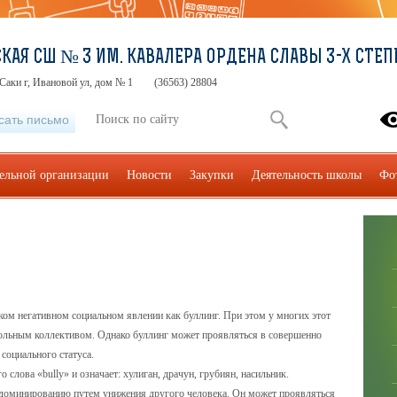
КАЯ СШ № 3 ИМ. КАВАЛЕРА ОРДЕНА СЛАВЫ 3-Х СТЕП
Саки г, Ивановой ул, дом № 1
(36563) 28804
сать письмо
тельной организации
Новости
Закупки
Деятельность школы
Фо
ком негативном социальном явлении как буллинг. При этом у многих этот
кольным коллективом. Однако буллинг может проявляться в совершенно
 социального статуса.
 слова «bully» и означает: хулиган, драчун, грубиян, насильник.
доминированию путем унижения другого человека. Он может проявляться