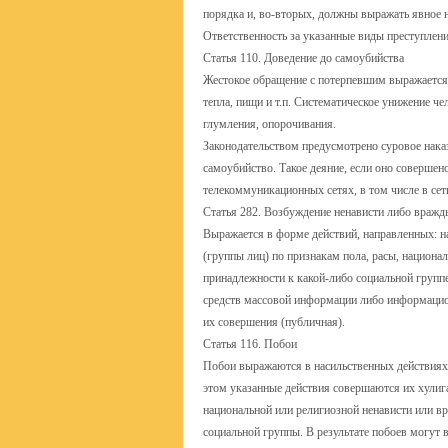
порядка и, во-вторых, должны выражать явное 
Ответственность за указанные виды преступлений
Статья 110. Доведение до самоубийства
Жестокое обращение с потерпевшим выражается 
тепла, пищи и т.п. Систематическое унижение ч
глумления, опорочивания.
Законодательством предусмотрено суровое наказ
самоубийство. Такое деяние, если оно соверше
телекоммуникационных сетях, в том числе в сет
Статья 282. Возбуждение ненависти либо вражды
Выражается в форме действий, направленных: н
(группы лиц) по признакам пола, расы, национа
принадлежности к какой-либо социальной группе
средств массовой информации либо информацио
их совершения (публичная).
Статья 116. Побои
Побои выражаются в насильственных действиях
этом указанные действия совершаются их хулиг
национальной или религиозной ненависти или в
социальной группы. В результате побоев могут 