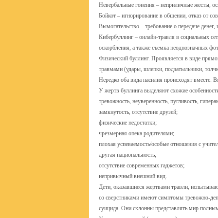
Невербальные гонения – неприличные жесты, ос
Бойкот – игнорирование в общении, отказ от со
Вымогательство – требование о передаче денег
Кибербуллинг – онлайн-травля в социальных сет
оскорбления, а также съемка неоднозначных фот
Физический буллинг. Проявляется в виде прям
травмами (удары, шлепки, подзатыльники, толчк
Нередко оба вида насилия происходят вместе. В
У жертв буллинга выделяют схожие особенност
тревожность, неуверенность, пугливость, гипера
замкнутость, отсутствие друзей;
физические недостатки;
чрезмерная опека родителями;
плохая успеваемость/особые отношения с учите
другая национальность;
отсутствие современных гаджетов;
непривычный внешний вид.
Дети, оказавшиеся жертвами травли, испытываю
со сверстниками имеют симптомы тревожно-деп
суицида. Они склонны представлять мир полным