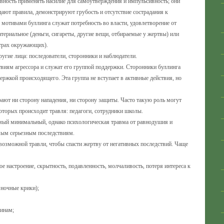
овность применять насилие для самоутверждения и импульсивность; они
ают правила, демонстрируют грубость и отсутствие сострадания к
мотивами буллинга служат потребность во власти, удовлетворение от
териальное (деньги, сигареты, другие вещи, отбираемые у жертвы) или
страх окружающих).
угие лица: последователи, сторонники и наблюдатели.
иям агрессора и служат его группой поддержки. Сторонники буллинга
ржкой происходящего. Эта группа не вступает в активные действия, но
рают ни сторону нападения, ни сторону защиты. Часто такую роль могут
х которых происходит травля: педагоги, сотрудники школы.
амый минимальный, однако психологическая травма от равнодушия и
мым серьезным последствиям.
возможной травли, чтобы спасти жертву от негативных последствий. Чаще
ое настроение, скрытность, подавленность, молчаливость, потеря интереса к
 ночные крики);
инам;