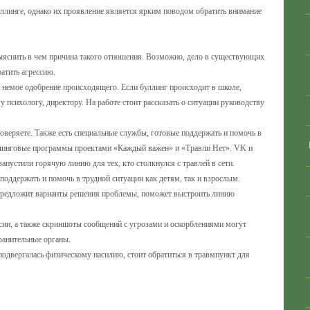
буллинге, однако их проявление является ярким поводом обратить внимание
ыяснить в чем причина такого отношения. Возможно, дело в существующих
атить агрессию.
о немое одобрение происходящего. Если буллинг происходит в школе,
 психологу, директору. На работе стоит рассказать о ситуации руководству
оверяете. Также есть специальные службы, готовые поддержать и помочь в
уллинговые программы проектами «Каждый важен» и «Травли Нет». VK и
апустили горячую линию для тех, кто столкнулся с травлей в сети.
поддержать и помочь в трудной ситуации как детям, так и взрослым.
 предложит варианты решения проблемы, поможет выстроить линию
ссии, а также скриншоты сообщений с угрозами и оскорблениями могут
ранительные органы.
подвергалась физическому насилию, стоит обратиться в травмпункт для